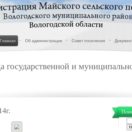
Главная
Об администрации
Совет поселения
Докумен
а государственной и муниципально
14г.
Поис