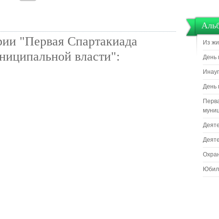
Аль
рии "Первая Спартакиада
Из жи
ниципальной власти":
День 
Инауг
День 
Перва
муниц
Деяте
Деяте
Охра
Юбил