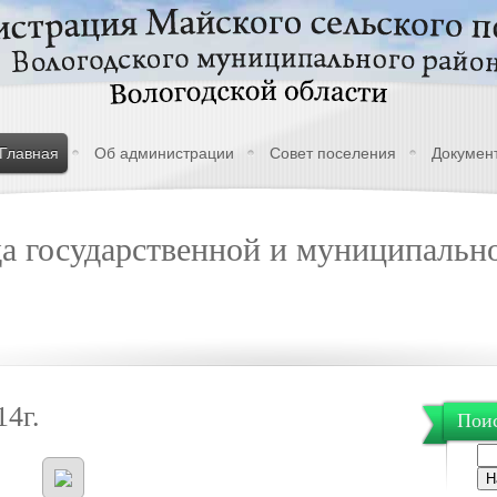
Главная
Об администрации
Совет поселения
Докумен
а государственной и муниципально
14г.
Поис