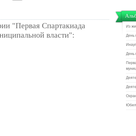
Аль
рии "Первая Спартакиада
Из жи
ниципальной власти":
День 
Инауг
День 
Перва
муниц
Деяте
Деяте
Охра
Юбил