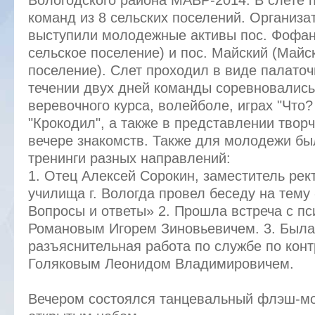
Вологодского района МАВР-2014. В слете 
команд из 8 сельских поселений. Организа
выступили молодежные активы пос. Фофан
сельское поселение) и пос. Майский (Майс
поселение). Слет проходил в виде палаточ
течении двух дней команды соревновались
веревочного курса, волейболе, играх "Что?
"Крокодил", а также в представлении твор
вечере знакомств. Также для молодежи б
тренинги разных направлений:
1. Отец Алексей Сорокин, заместитель рек
училища г. Вологда провел беседу на тему
Вопросы и ответы» 2. Прошла встреча с п
Романовым Игорем Зиновьевичем. 3. Была
разъяснительная работа по службе по кон
Голяковым Леонидом Владимировичем.
Вечером состоялся танцевальный флэш-мо