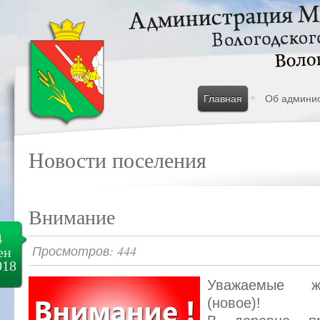
Главная
Об админи
Новости поселения
Внимание
4
Просмотров: 444
ен
018
Уважаемые ж
(новое)!