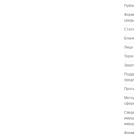
Публ
Форм
сред
Стат
Бланк
Лица 
Торги
Закуп
Подде
пред
Проти
Метод
сфере
Сведе
имуще
имуще
Формы