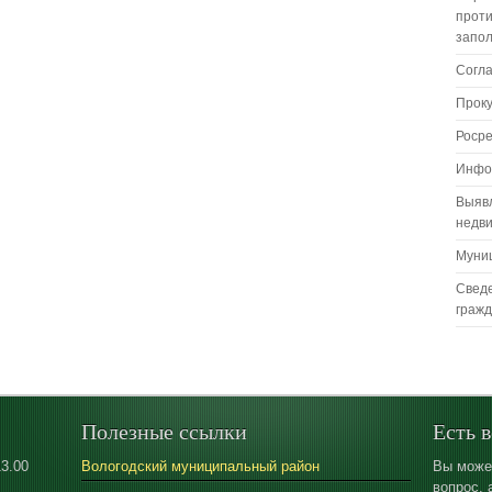
проти
запо
Согл
Прок
Роср
Инфо
Выяв
недв
Муни
Сведе
граж
Полезные ссылки
Есть 
13.00
Вологодский муниципальный район
Вы може
вопрос, 