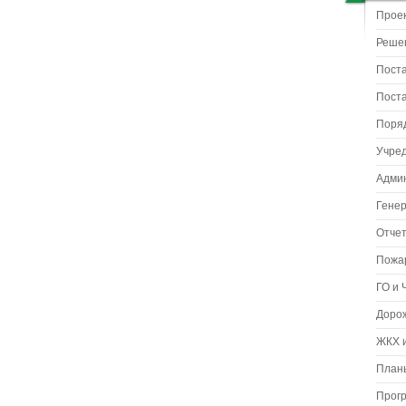
Прое
Реше
Пост
Пост
Поря
Учре
Адми
Гене
Отчет
Пожа
ГО и 
Доро
ЖКХ и
Планы
Прог