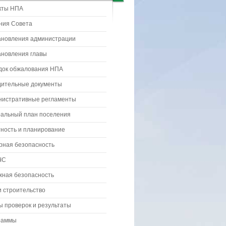
кты НПА
ния Совета
ановления администрации
ановления главы
док обжалования НПА
дительные документы
нистративные регламенты
ральный план поселения
ность и планирование
рная безопасность
ЧС
жная безопасность
 строительство
 проверок и результаты
раммы