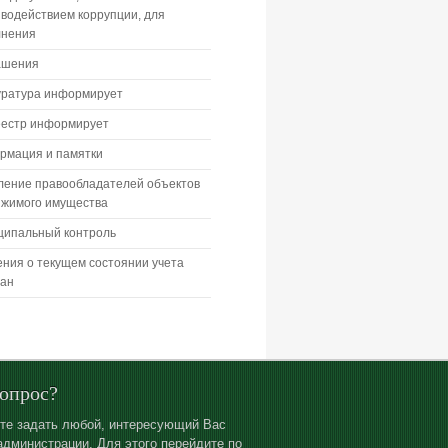
водействием коррупции, для
лнения
ашения
уратура информирует
еестр информирует
рмация и памятки
ление правообладателей объектов
ижимого имущества
ципальный контроль
ния о текущем состоянии учета
дан
вопрос?
те задать любой, интересующий Вас
администрации. Для этого перейдите по