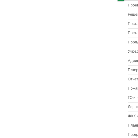
Прое
Реше
Пост
Пост
Поря
Учре
Адми
Гене
Отчет
Пожа
ГО и 
Доро
ЖКХ и
Планы
Прог