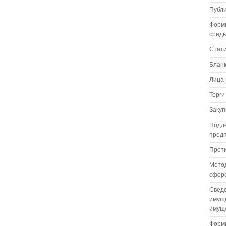
Публ
Форм
сред
Стат
Бланк
Лица 
Торги
Закуп
Подде
пред
Проти
Метод
сфере
Сведе
имуще
имуще
Формы