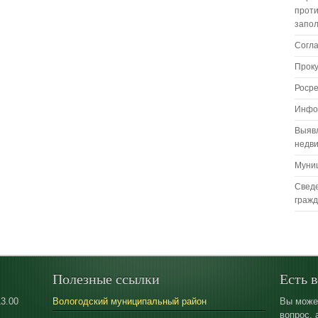
проти
запо
Согл
Прок
Роср
Инфо
Выяв
недв
Муни
Сведе
граж
Полезные ссылки
Есть 
13.00
Вологодский муниципальный район
Вы може
вопрос, 