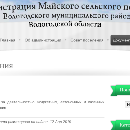
Главная
Об администрации
Совет поселения
Докумен
ения
Поис
за деятельностью бюджетных, автономных и казенных
ения
 Дата размещения на сайте: 12 Апр 2019
Кате