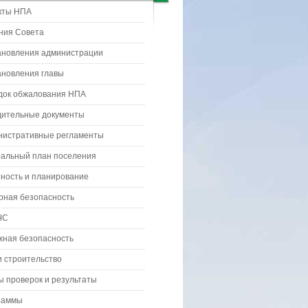
кты НПА
ния Совета
ановления администрации
ановления главы
док обжалования НПА
дительные документы
нистративные регламенты
ральный план поселения
ность и планирование
рная безопасность
ЧС
жная безопасность
 строительство
 проверок и результаты
раммы