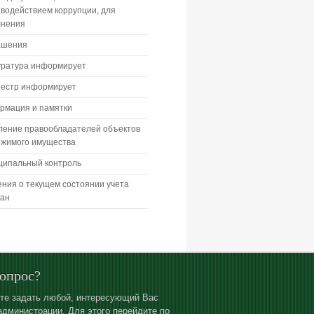
водействием коррупции, для
лнения
ашения
уратура информирует
еестр информирует
рмация и памятки
ление правообладателей объектов
ижимого имущества
ципальный контроль
ния о текущем состоянии учета
дан
вопрос?
те задать любой, интересующий Вас
администрации. Для этого перейдите по