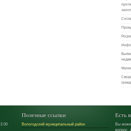
проти
запо
Согл
Прок
Роср
Инфо
Выяв
недв
Муни
Сведе
граж
Полезные ссылки
Есть 
13.00
Вологодский муниципальный район
Вы може
вопрос, 