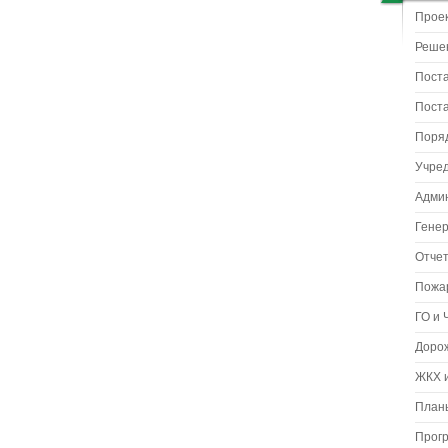
Прое
Реше
Пост
Пост
Поря
Учре
Адми
Гене
Отчет
Пожа
ГО и 
Доро
ЖКХ и
Планы
Прог