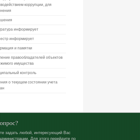
водействием коррупции, для
лнения
ашения
уратура информирует
еестр информирует
рмация и памятки
ление правообладателей объектов
ижимого имущества
ципальный контроль
ния о текущем состоянии учета
дан
вопрос?
те задать любой, интересующий Вас
администрации. Для этого перейдите по