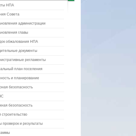
кты НПА
ния Совета
ановления администрации
ановления главы
док обжалования НПА
дительные документы
нистративные регламенты
ральный план поселения
ность и планирование
рная безопасность
ЧС
жная безопасность
 строительство
 проверок и результаты
раммы