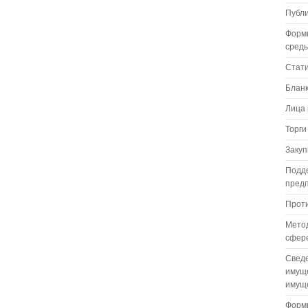
Публ
Форм
сред
Стат
Бланк
Лица 
Торги
Закуп
Подде
пред
Проти
Метод
сфере
Сведе
имуще
имуще
Формы