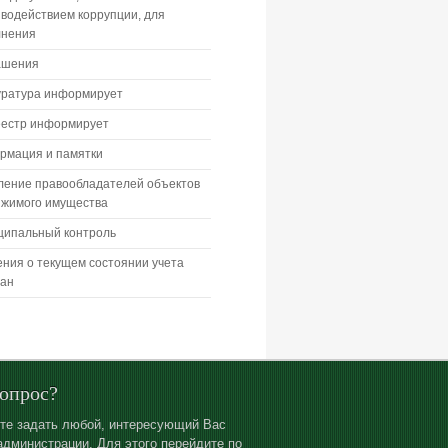
водействием коррупции, для
лнения
ашения
уратура информирует
еестр информирует
рмация и памятки
ление правообладателей объектов
ижимого имущества
ципальный контроль
ния о текущем состоянии учета
дан
вопрос?
те задать любой, интересующий Вас
администрации. Для этого перейдите по