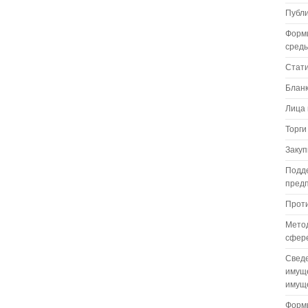
Публ
Форм
сред
Стат
Бланк
Лица 
Торги
Закуп
Подде
пред
Проти
Метод
сфере
Сведе
имуще
имуще
Формы