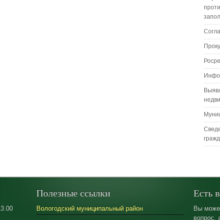
проти
запо
Согл
Прок
Роср
Инфо
Выяв
недв
Муни
Сведе
граж
Полезные ссылки
Есть 
13.00
Вологодский муниципальный район
Вы може
вопрос, 