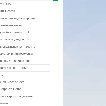
кты НПА
ния Совета
ановления администрации
ановления главы
док обжалования НПА
дительные документы
нистративные регламенты
ральный план поселения
ность и планирование
рная безопасность
ЧС
жная безопасность
 строительство
 проверок и результаты
раммы