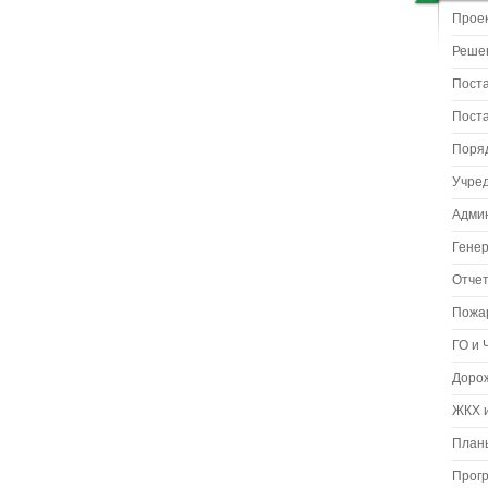
Прое
Реше
Пост
Пост
Поря
Учре
Адми
Гене
Отчет
Пожа
ГО и 
Доро
ЖКХ и
Планы
Прог