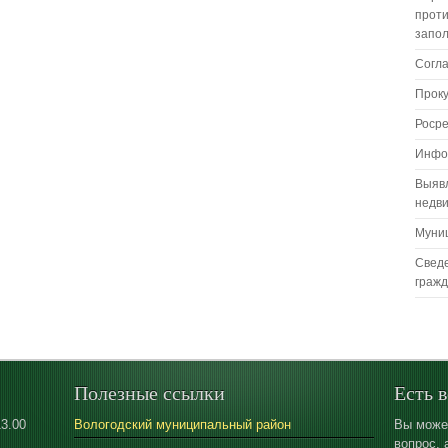
проти
запо
Согл
Прок
Роср
Инфо
Выяв
недв
Муни
Сведе
граж
Полезные ссылки
Есть 
13.00
Вологодский муниципальный район
Вы може
вопрос, 