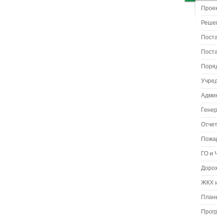
Прое
Реше
Пост
Пост
Поря
Учре
Адми
Гене
Отчет
Пожа
ГО и 
Доро
ЖКХ и
Планы
Прог