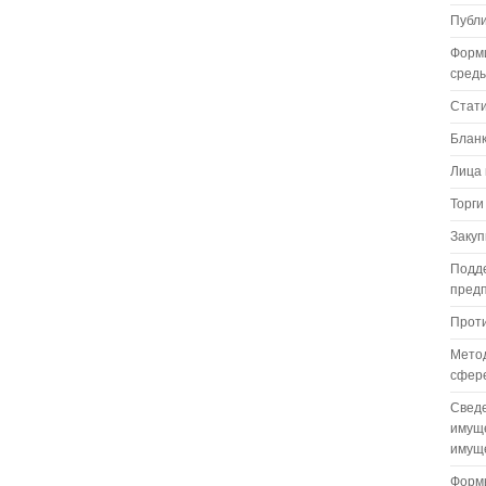
Публ
Форм
сред
Стат
Бланк
Лица 
Торги
Закуп
Подде
пред
Проти
Метод
сфере
Сведе
имуще
имуще
Формы