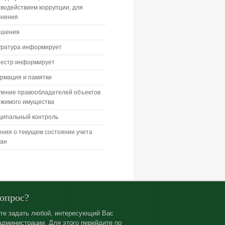
водействием коррупции, для
лнения
ашения
уратура информирует
еестр информирует
рмация и памятки
ление правообладателей объектов
ижимого имущества
ципальный контроль
ния о текущем состоянии учета
дан
вопрос?
те задать любой, интересующий Вас
администрации. Для этого перейдите по