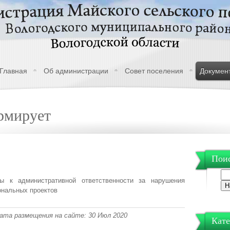
Главная
Об администрации
Совет поселения
Докумен
рмирует
Поис
ны к административной ответственности за нарушения
ональных проектов
 Дата размещения на сайте: 30 Июл 2020
Кате