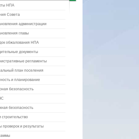
кты НПА
ния Совета
ановления администрации
ановления главы
док обжалования НПА
дительные документы
нистративные регламенты
ральный план поселения
ность и планирование
рная безопасность
ЧС
жная безопасность
 строительство
 проверок и результаты
раммы