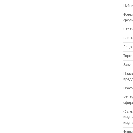
Публ
Форм
сред
Стат
Бланк
Лица 
Торги
Закуп
Подде
пред
Проти
Метод
сфере
Сведе
имуще
имуще
Формы