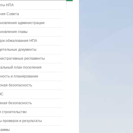
кты НПА
ния Совета
ановления администрации
ановления главы
док обжалования НПА
дительные документы
нистративные регламенты
ральный план поселения
ность и планирование
рная безопасность
ЧС
жная безопасность
 строительство
 проверок и результаты
раммы