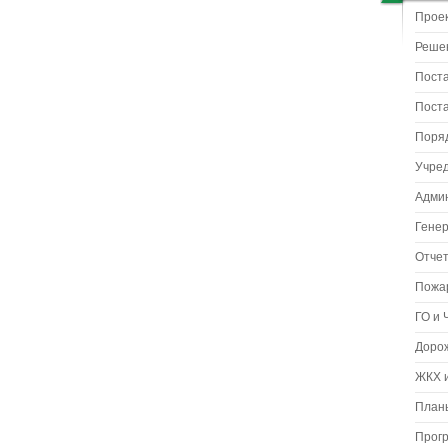
Прое
Реше
Пост
Пост
Поря
Учре
Адми
Гене
Отчет
Пожа
ГО и 
Доро
ЖКХ и
Планы
Прог