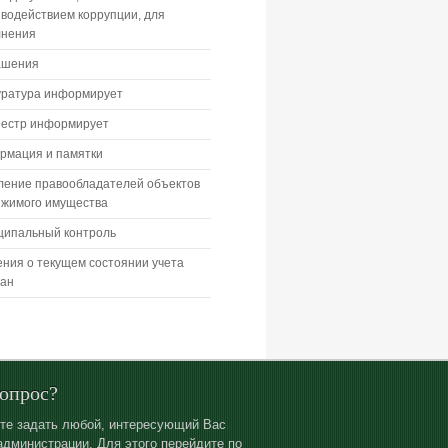
водействием коррупции, для
лнения
ашения
уратура информирует
еестр информирует
рмация и памятки
ление правообладателей объектов
ижимого имущества
ципальный контроль
ния о текущем состоянии учета
дан
вопрос?
те задать любой, интересующий Вас
администрации. Для этого перейдите по