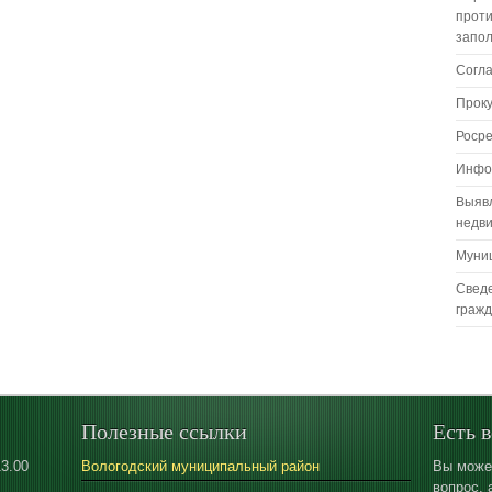
проти
запо
Согл
Прок
Роср
Инфо
Выяв
недв
Муни
Сведе
граж
Полезные ссылки
Есть 
13.00
Вологодский муниципальный район
Вы може
вопрос, 