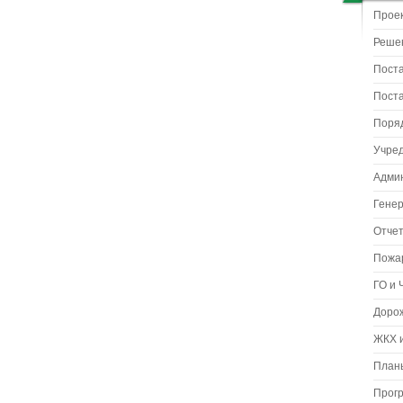
Прое
Реше
Пост
Пост
Поря
Учре
Адми
Гене
Отчет
Пожа
ГО и 
Доро
ЖКХ и
Планы
Прог