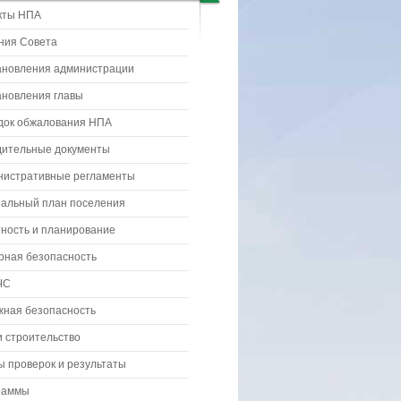
кты НПА
ния Совета
ановления администрации
ановления главы
док обжалования НПА
дительные документы
нистративные регламенты
ральный план поселения
ность и планирование
рная безопасность
ЧС
жная безопасность
 строительство
 проверок и результаты
раммы