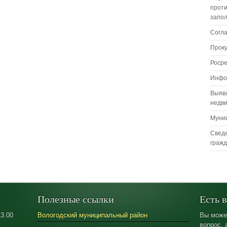
проти
запо
Согл
Прок
Роср
Инфо
Выяв
недв
Муни
Сведе
граж
Полезные ссылки
Есть 
13.00
Вологодский муниципальный район
Вы може
вопрос, 