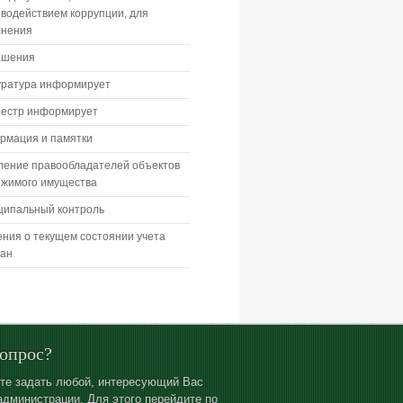
водействием коррупции, для
лнения
ашения
уратура информирует
еестр информирует
рмация и памятки
ление правообладателей объектов
ижимого имущества
ципальный контроль
ния о текущем состоянии учета
дан
вопрос?
те задать любой, интересующий Вас
администрации. Для этого перейдите по