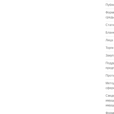
Публ
Форм
сред
Стат
Бланк
Лица 
Торги
Закуп
Подде
пред
Проти
Метод
сфере
Сведе
имуще
имуще
Формы