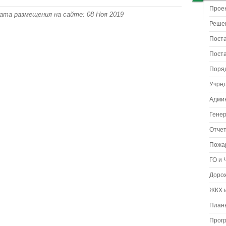
Прое
 Дата размещения на сайте: 08 Ноя 2019
Реше
Пост
Пост
Поря
Учре
Адми
Гене
Отчет
Пожа
ГО и 
Доро
ЖКХ и
Планы
Прог