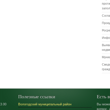
проти
запо
Согл
Прок
Роср
Инфо
Выяв
недв
Муни
Сведе
граж
Полезные ссылки
Есть 
13.00
Вологодский муниципальный район
Вы може
вопрос, 