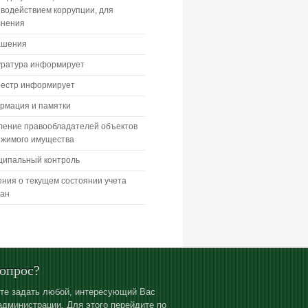
водействием коррупции, для
лнения
ашения
уратура информирует
еестр информирует
рмация и памятки
ление правообладателей объектов
ижимого имущества
ципальный контроль
ния о текущем состоянии учета
дан
вопрос?
те задать любой, интересующий Вас
администрации. Для этого перейдите по