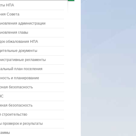
кты НПА
ния Совета
ановления администрации
ановления главы
док обжалования НПА
дительные документы
нистративные регламенты
ральный план поселения
ность и планирование
рная безопасность
ЧС
жная безопасность
 строительство
 проверок и результаты
раммы