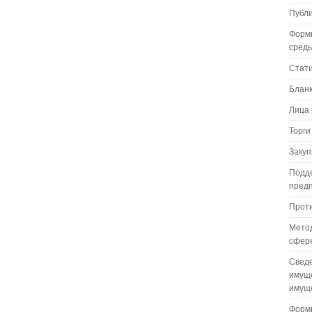
Публ
Форм
сред
Стат
Бланк
Лица 
Торги
Закуп
Подде
пред
Проти
Метод
сфере
Сведе
имуще
имуще
Формы