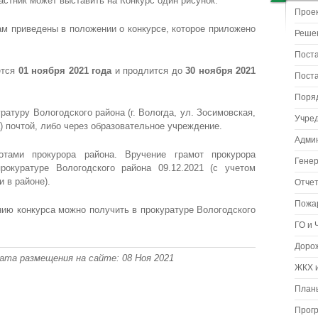
астник может выставить на Конкурс один рисунок.
Прое
ам приведены в положении о конкурсе, которое приложено
Реше
Пост
ется
01 ноября 2021 года
и продлится до
30 ноября 2021
Пост
Поря
атуру Вологодского района (г. Вологда, ул. Зосимовская,
Учре
а) почтой, либо через образовательное учреждение.
Адми
отами прокурора района. Вручение грамот прокурора
Гене
рокуратуре Вологодского района 09.12.2021 (с учетом
 в районе).
Отчет
Пожа
ю конкурса можно получить в прокуратуре Вологодского
ГО и 
Доро
 Дата размещения на сайте: 08 Ноя 2021
ЖКХ и
Планы
Прог