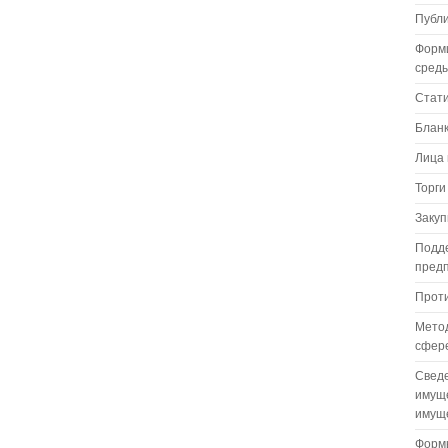
Публ
Форм
сред
Стат
Бланк
Лица 
Торги
Закуп
Подде
пред
Проти
Метод
сфере
Сведе
имуще
имуще
Формы