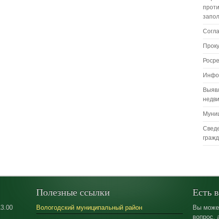
проти
запо
Согл
Прок
Роср
Инфо
Выяв
недв
Муни
Сведе
граж
Полезные ссылки
Есть 
13.00
Вологодский муниципальный район
Вы може
вопрос, 