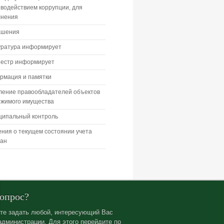
водействием коррупции, для
лнения
ашения
уратура информирует
еестр информирует
рмация и памятки
ление правообладателей объектов
ижимого имущества
ципальный контроль
ния о текущем состоянии учета
дан
вопрос?
те задать любой, интересующий Вас
администрации. Для этого перейдите по