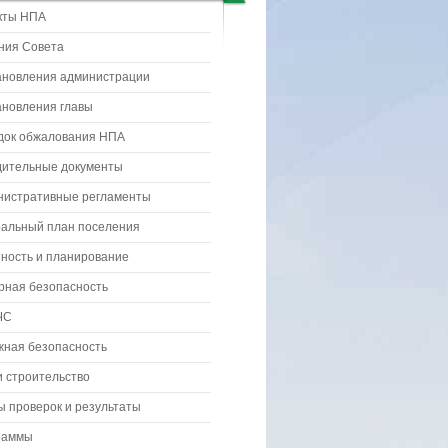
кты НПА
ния Совета
ановления администрации
ановления главы
док обжалования НПА
дительные документы
нистративные регламенты
ральный план поселения
ность и планирование
рная безопасность
ЧС
жная безопасность
 строительство
 проверок и результаты
раммы