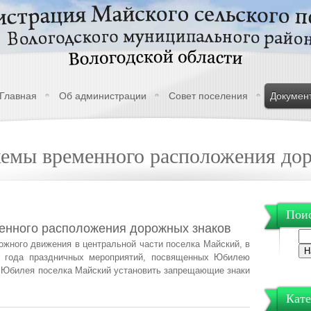
Главная
Об администрации
Совет поселения
Докумен
хемы временного расположения до
Поис
енного расположения дорожных знаков
ожного движения в центральной части поселка Майский, в
9 года праздничных мероприятий, посвященных Юбилею
и Юбилея поселка Майский установить запрещающие знаки
Кате