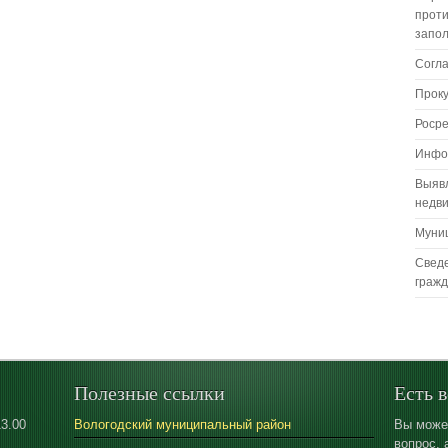
проти
запо
Согл
Прок
Роср
Инфо
Выяв
недв
Муни
Сведе
граж
Полезные ссылки
Есть 
13.00
Вологодский муниципальный район
Вы може
вопрос, 