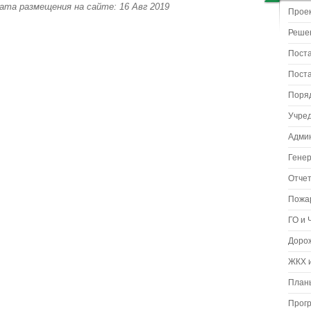
 Дата размещения на сайте: 16 Авг 2019
Прое
Реше
Пост
Пост
Поря
Учре
Адми
Гене
Отчет
Пожа
ГО и 
Доро
ЖКХ и
Планы
Прог