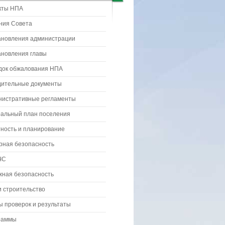
кты НПА
ния Совета
ановления администрации
ановления главы
док обжалования НПА
дительные документы
нистративные регламенты
ральный план поселения
ность и планирование
рная безопасность
ЧС
жная безопасность
 строительство
 проверок и результаты
раммы