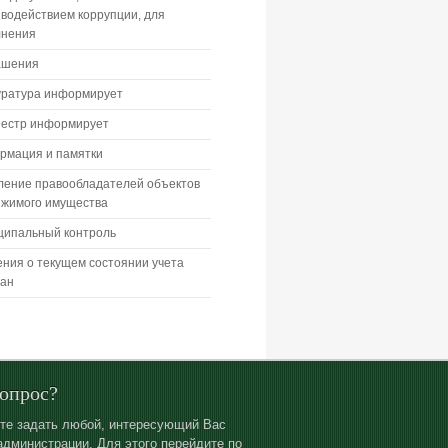
водействием коррупции, для
лнения
ашения
уратура информирует
еестр информирует
рмация и памятки
ление правообладателей объектов
ижимого имущества
ципальный контроль
ния о текущем состоянии учета
дан
вопрос?
те задать любой, интересующий Вас
администрации. Для этого перейдите по