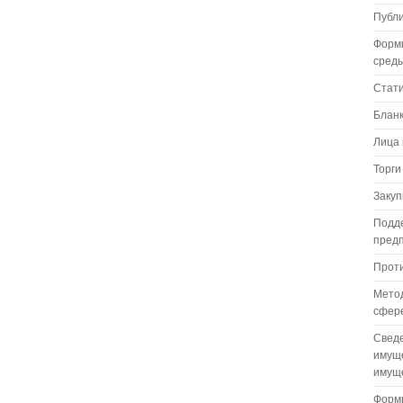
Публ
Форм
сред
Стат
Бланк
Лица 
Торги
Закуп
Подде
пред
Проти
Метод
сфере
Сведе
имуще
имуще
Формы