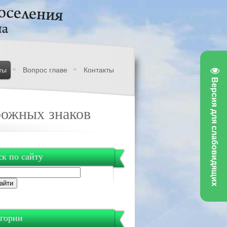
ты
Вопрос главе
Контакты
Версия для слабовидящих
рожных знаков
к по сайту
гории