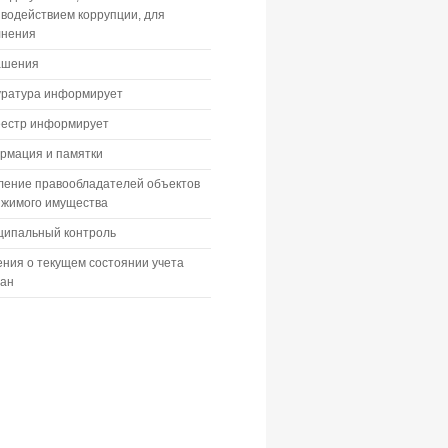
водействием коррупции, для
лнения
ашения
уратура информирует
еестр информирует
рмация и памятки
ление правообладателей объектов
ижимого имущества
ципальный контроль
ния о текущем состоянии учета
дан