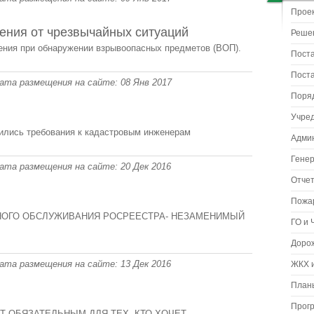
Прое
ения от чрезвычайных ситуаций
Реше
ения при обнаружении взрывоопасных предметов (ВОП).
Пост
Пост
 Дата размещения на сайте: 08 Янв 2017
Поря
Учре
нились требования к кадастровым инженерам
Адми
Гене
 Дата размещения на сайте: 20 Дек 2016
Отчет
Пожа
ОГО ОБСЛУЖИВАНИЯ РОСРЕЕСТРА- НЕЗАМЕНИМЫЙ
ГО и 
Доро
 Дата размещения на сайте: 13 Дек 2016
ЖКХ и
Планы
Прог
Т ОБЯЗАТЕЛЬНЫМ ДЛЯ ТЕХ, КТО ХОЧЕТ