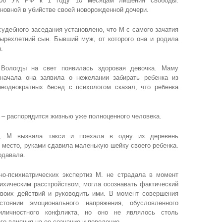
т.106 УК РФ к 1 году 10 месяцам лишения свободы.
иновной в убийстве своей новорожденной дочери.
судебного заседания установлено, что М с самого зачатия
тырехлетний сын. Бывший муж, от которого она и родила
.
 Вологды на свет появилась здоровая девочка. Маму
начала она заявила о нежелании забирать ребенка из
неоднократных бесед с психологом сказал, что ребенка
 – распорядится жизнью уже полноценного человека.
а, М вызвала такси и поехала в одну из деревень
 место, руками сдавила маленькую шейку своего ребенка.
одавала.
но-психиатр
ических экспертиз М. не страдала в момент
ихическим расстройством, могла осознавать фактический
своих действий и руководить ими. В момент совершения
тоянии эмоционального напряжения, обусловленного
личностног
о конфликта, но оно не являлось столь
о влияния на ее сознание и поведение.