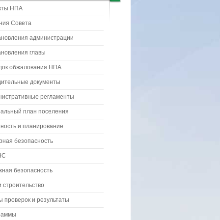
кты НПА
ния Совета
ановления администрации
ановления главы
док обжалования НПА
дительные документы
нистративные регламенты
ральный план поселения
ность и планирование
рная безопасность
ЧС
жная безопасность
 строительство
 проверок и результаты
раммы