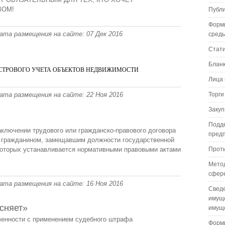
ВОМ!
Публ
Форм
 Дата размещения на сайте: 07 Дек 2016
сред
Стат
Бланк
СТРОВОГО УЧЕТА ОБЪЕКТОВ НЕДВИЖИМОСТИ
Лица 
 Дата размещения на сайте: 22 Ноя 2016
Торги
Закуп
Подде
ключении трудового или гражданско-право
вого договора
пред
 с гражданином, замещавшим должности государственной
которых устанавливается нормативными правовыми актами
Проти
Метод
сфере
 Дата размещения на сайте: 16 Ноя 2016
Сведе
имуще
сняет»
имуще
венности с применением судебного штрафа
Формы