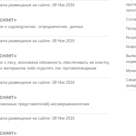
проти
 Дата размещения на сайте: 08 Ноя 2016
запо
сняет»
Согл
н о садоводческих, огороднических, дачных
Прок
Роср
 Дата размещения на сайте: 08 Ноя 2016
Инфо
сняет»
Выяв
недв
х к лесу, возложена обязанность обеспечивать ее очистку
чих материалов либо отделять лес противопожарным
Муни
Сведе
 Дата размещения на сайте: 08 Ноя 2016
граж
сняет»
(законных представителей) несовершеннолетних
 Дата размещения на сайте: 08 Ноя 2016
сняет»