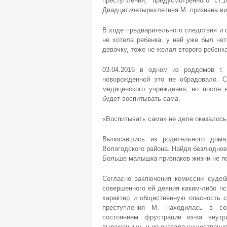
преступления, предусмотренного с
Двадцатичетырехл
етняя М. признана в
В ходе предварительного следствия и 
не хотела ребенка, у ней уже был че
девочку, тоже не желал второго ребенка
03.04.2016 в одном из роддомов г.
новорожденной это не обрадовало. С
медицинского учреждения, но после 
будет воспитывать сама.
«Воспитывать сама» не деле оказалось
Выписавшись из родительного дом
Вологодского района. Найдя безлюдное
Больше малышка признаков жизни не п
Согласно заключения комиссии судеб
совершенного ей деяния каким-либо пс
характер и общественную опасность 
преступления М. находилась в сос
состоянием фрустрации из-за внутри
выраженным, и не оказало существенног