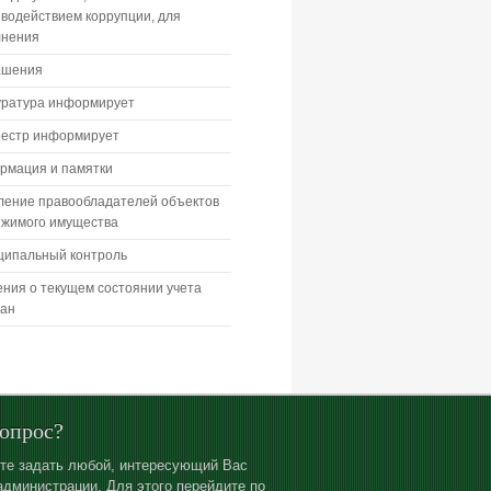
водействием коррупции, для
лнения
ашения
уратура информирует
еестр информирует
рмация и памятки
ление правообладателей объектов
ижимого имущества
ципальный контроль
ния о текущем состоянии учета
дан
вопрос?
те задать любой, интересующий Вас
администрации. Для этого перейдите по