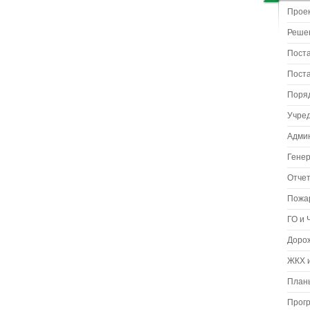
Прое
Реше
Пост
Пост
Поря
Учре
Адми
Гене
Отчет
Пожа
ГО и 
Доро
ЖКХ и
Планы
Прог