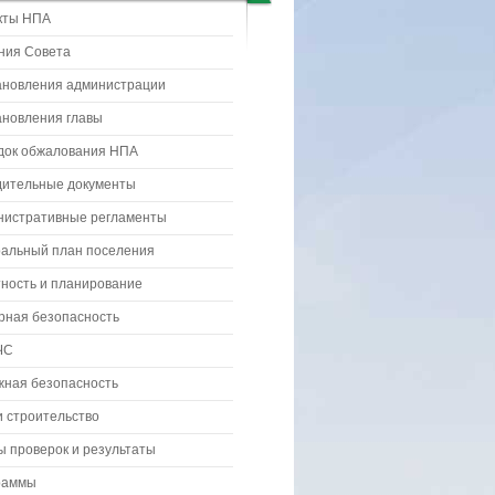
кты НПА
ния Совета
ановления администрации
ановления главы
док обжалования НПА
дительные документы
нистративные регламенты
ральный план поселения
ность и планирование
рная безопасность
ЧС
жная безопасность
 строительство
 проверок и результаты
раммы