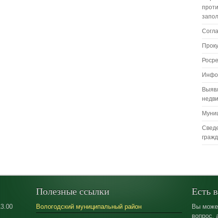
проти
запо
Согл
Прок
Роср
Инфо
Выяв
недв
Муни
Сведе
граж
Полезные ссылки
Есть 
13.00
Вологодский муниципальный район
Вы може
вопрос, 