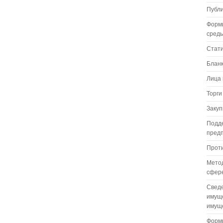
Публ
Форм
сред
Стат
Бланк
Лица 
Торги
Закуп
Подде
пред
Проти
Метод
сфере
Сведе
имуще
имуще
Формы