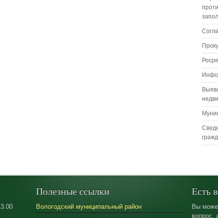
проти
запо
Согл
Прок
Роср
Инфо
Выяв
недв
Муни
Сведе
граж
Полезные ссылки
Есть 
13.00
Вологодский муниципальный район
Вы може
вопрос, 