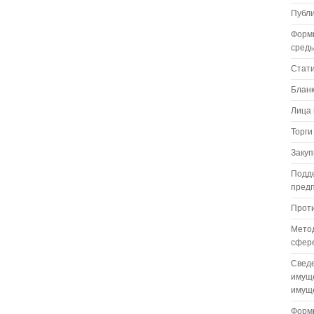
Публ
Форм
сред
Стат
Бланк
Лица 
Торги
Закуп
Подде
пред
Проти
Метод
сфере
Сведе
имуще
имуще
Формы