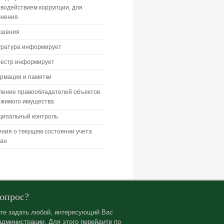
водействием коррупции, для
лнения
ашения
уратура информирует
еестр информирует
рмация и памятки
ление правообладателей объектов
ижимого имущества
ципальный контроль
ния о текущем состоянии учета
дан
вопрос?
те задать любой, интересующий Вас
администрации. Для этого перейдите по