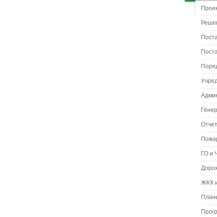
Прое
Реше
Пост
Пост
Поря
Учре
Адми
Гене
Отчет
Пожа
ГО и 
Доро
ЖКХ и
Планы
Прог