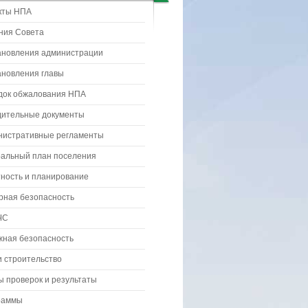
кты НПА
ния Совета
ановления администрации
ановления главы
док обжалования НПА
дительные документы
нистративные регламенты
ральный план поселения
ность и планирование
рная безопасность
ЧС
жная безопасность
 строительство
 проверок и результаты
раммы